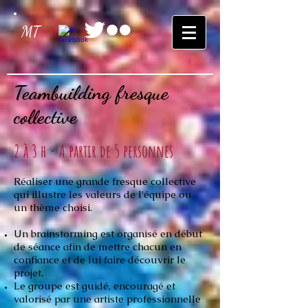
MT
Teambuilding fresque
collective
2 à 3 h - A partir de 5 personnes
Réaliser une grande fresque collective
qui illustre les valeurs de l'équipe ou
un thème choisi.
Un brainstorming est organisé en début
de séance afin de mettre chacun en
confiance et de lui faire découvrir le
projet.
Le groupe est guidé, encouragé et
valorisé par une artiste professionnelle