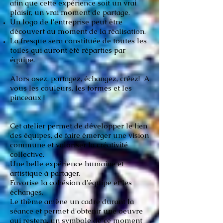
afin que cette expérience soit un vrai
plaisir, un vrai moment de partage.
Un logo de l'entreprise peut être
découvert au moment de la réalisation.
La fresque sera constituée de toutes les
toiles qui auront été réparties par
équipe.
Alors osez, partagez, échangez, créez! A
vous les couleurs, les formes et les
pinceaux !
Cet atelier permet de développer le lien
des équipes, de faire émerger une vision
commune et valoriser la créativité
collective.
Une belle expérience humaine et
artistique à partager.
Favorise la cohésion d'équipe et les
échanges.
Le thème amène un cadre durant la
séance et permet d'obtenir une oeuvre
qui restera, un symbole de ce moment