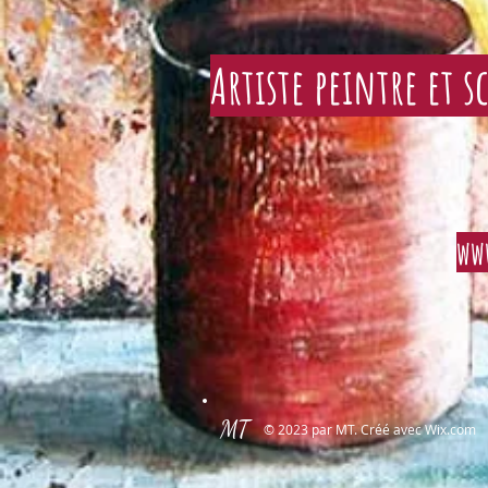
Artiste peintre et s
ww
MT
© 2023 par MT. Créé avec
Wix.com 