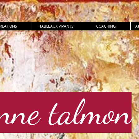
REATIONS
TABLEAUX VIVANTS
COACHING
A
nne talmon