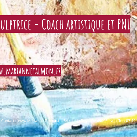
culptrice - Coach artistique et PNL
w.mariannetalmon.fr
Contact :
www.Marianne
Talmon.fr : 34 rue du Doyenné 69005 Lyon Tél : 07 49